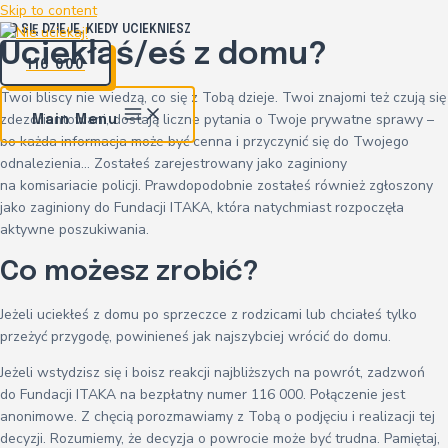
Skip to content
CO SIĘ DZIEJE, KIEDY UCIEKNIESZ
Uciekłaś/eś z domu?
116 000
Twoi bliscy nie wiedzą, co się z Tobą dzieje. Twoi znajomi też czują się
zdezorientowani, dostają liczne pytania o Twoje prywatne sprawy –
Main Menu
bo każda informacja może być cenna i przyczynić się do Twojego
odnalezienia… Zostałeś zarejestrowany jako zaginiony
na komisariacie policji. Prawdopodobnie zostałeś również zgłoszony
jako zaginiony do Fundacji ITAKA, która natychmiast rozpoczęła
aktywne poszukiwania.
Co możesz zrobić?
Jeżeli uciekłeś z domu po sprzeczce z rodzicami lub chciałeś tylko
przeżyć przygodę, powinieneś jak najszybciej wrócić do domu.
Jeżeli wstydzisz się i boisz reakcji najbliższych na powrót, zadzwoń
do Fundacji ITAKA na bezpłatny numer 116 000. Połączenie jest
anonimowe. Z chęcią porozmawiamy z Tobą o podjęciu i realizacji tej
decyzji. Rozumiemy, że decyzja o powrocie może być trudna. Pamiętaj,