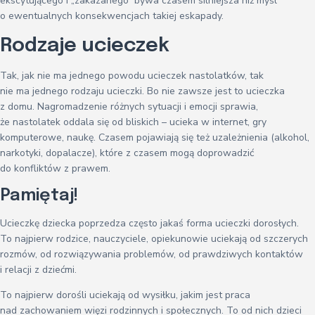
ekscytującego i „zakazanego” bywa czasem silniejsza niż myśl
o ewentualnych konsekwencjach takiej eskapady.
Rodzaje ucieczek
Tak, jak nie ma jednego powodu ucieczek nastolatków, tak
nie ma jednego rodzaju ucieczki. Bo nie zawsze jest to ucieczka
z domu. Nagromadzenie różnych sytuacji i emocji sprawia,
że nastolatek oddala się od bliskich – ucieka w internet, gry
komputerowe, naukę. Czasem pojawiają się też uzależnienia (alkohol,
narkotyki, dopalacze), które z czasem mogą doprowadzić
do konfliktów z prawem.
Pamiętaj!
Ucieczkę dziecka poprzedza często jakaś forma ucieczki dorosłych.
To najpierw rodzice, nauczyciele, opiekunowie uciekają od szczerych
rozmów, od rozwiązywania problemów, od prawdziwych kontaktów
i relacji z dziećmi.
To najpierw dorośli uciekają od wysiłku, jakim jest praca
nad zachowaniem więzi rodzinnych i społecznych. To od nich dzieci