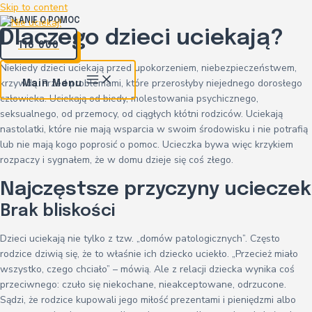
Skip to content
WOŁANIE O POMOC
Dlaczego dzieci uciekają?
116 000
Niekiedy dzieci uciekają przed upokorzeniem, niebezpieczeństwem,
krzywdą. Przed problemami, które przerosłyby niejednego dorosłego
Main Menu
człowieka. Uciekają od biedy, molestowania psychicznego,
seksualnego, od przemocy, od ciągłych kłótni rodziców. Uciekają
nastolatki, które nie mają wsparcia w swoim środowisku i nie potrafią
lub nie mają kogo poprosić o pomoc. Ucieczka bywa więc krzykiem
rozpaczy i sygnałem, że w domu dzieje się coś złego.
Najczęstsze przyczyny ucieczek
Brak bliskości
Dzieci uciekają nie tylko z tzw. „domów patologicznych”. Często
rodzice dziwią się, że to właśnie ich dziecko uciekło. „Przecież miało
wszystko, czego chciało” – mówią. Ale z relacji dziecka wynika coś
przeciwnego: czuło się niekochane, nieakceptowane, odrzucone.
Sądzi, że rodzice kupowali jego miłość prezentami i pieniędzmi albo