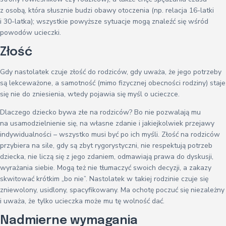
z osobą, która słusznie budzi obawy otoczenia (np. relacja 16-latki
i 30-latka); wszystkie powyższe sytuacje mogą znaleźć się wśród
powodów ucieczki.
Złość
Gdy nastolatek czuje złość do rodziców, gdy uważa, że jego potrzeby
są lekceważone, a samotność (mimo fizycznej obecności rodziny) staje
się nie do zniesienia, wtedy pojawia się myśl o ucieczce.
Dlaczego dziecko bywa złe na rodziców? Bo nie pozwalają mu
na usamodzielnienie się, na własne zdanie i jakiejkolwiek przejawy
indywidualności – wszystko musi być po ich myśli. Złość na rodziców
przybiera na sile, gdy są zbyt rygorystyczni, nie respektują potrzeb
dziecka, nie liczą się z jego zdaniem, odmawiają prawa do dyskusji,
wyrażania siebie. Mogą też nie tłumaczyć swoich decyzji, a zakazy
skwitować krótkim „bo nie”. Nastolatek w takiej rodzinie czuje się
zniewolony, usidlony, spacyfikowany. Ma ochotę poczuć się niezależny
i uważa, że tylko ucieczka może mu tę wolność dać.
Nadmierne wymagania