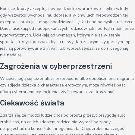
Rodzice, którzy akceptują swoje dziecko warunkowo – tylko wtedy,
gdy wszystko wychodzi mu dobrze, a w chwilach niepowodzeń tej
akceptacji brakuje – mogą spodziewać się, że i ono pomyśli o ucieczce.
Dzieci uciekają od nadopiekuńczych rodziców, jak i od tych nadmiernie
rygorystycznych. Uciekają od wymagań, którym nie są w stanie
sprostać, krytyki, poczucia bycia niewystarczającym czy gorszym (np.
jeśli są porównywane z innymi lub wprost słyszą, że do niczego się
nie nadają).
Zagrożenia w cyberprzestrzeni
W sieci mogą się też znaleźć przerobione albo upublicznione nagrania
czy zdjęcia dziecka o charakterze erotycznym, może również paść
ofiarą cyberprzemocy (nękania, wyśmiewania, zastraszania).
Ciekawość świata
Zdarza się, że młodzi ludzie chcą po prostu przeżyć przygodę albo
zrobić coś, na co ich zdaniem rodzice nie wyraziliby zgody –
np. pojechać na koncert do innego miasta. Chęć zrobienia czegoś