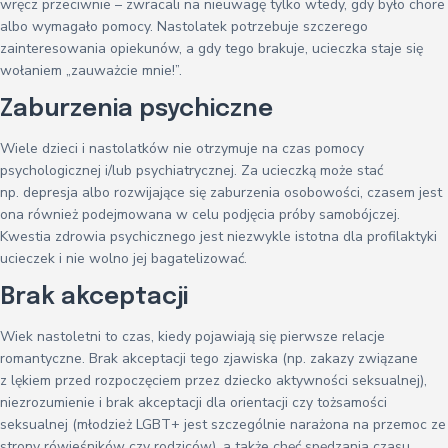
wręcz przeciwnie – zwracali na nieuwagę tylko wtedy, gdy było chore
albo wymagało pomocy. Nastolatek potrzebuje szczerego
zainteresowania opiekunów, a gdy tego brakuje, ucieczka staje się
wołaniem „zauważcie mnie!”.
Zaburzenia psychiczne
Wiele dzieci i nastolatków nie otrzymuje na czas pomocy
psychologicznej i/lub psychiatrycznej. Za ucieczką może stać
np. depresja albo rozwijające się zaburzenia osobowości, czasem jest
ona również podejmowana w celu podjęcia próby samobójczej.
Kwestia zdrowia psychicznego jest niezwykle istotna dla profilaktyki
ucieczek i nie wolno jej bagatelizować.
Brak akceptacji
Wiek nastoletni to czas, kiedy pojawiają się pierwsze relacje
romantyczne. Brak akceptacji tego zjawiska (np. zakazy związane
z lękiem przed rozpoczęciem przez dziecko aktywności seksualnej),
niezrozumienie i brak akceptacji dla orientacji czy tożsamości
seksualnej (młodzież LGBT+ jest szczególnie narażona na przemoc ze
strony rówieśników czy rodziców), a także chęć spędzania czasu